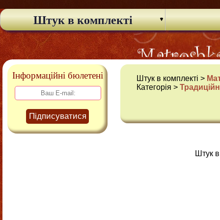
Штук в комплекті
Інформаційні бюлетені
Штук в комплекті >
Ма
Категорія >
Традиційн
Підписуватися
Штук в