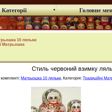
Категорії
Головне ме
трьошка 10 ляльки
і Матрьошка
Стиль червоний взимку ляльк
 комплекті:
Матрьошка 10 ляльки
, Категорія:
Традиційні Ма