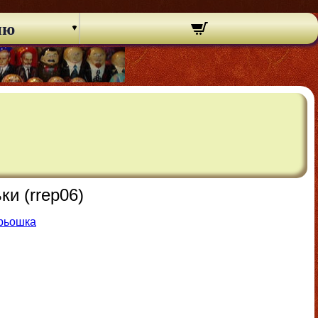
ню
и (rrep06)
трьошка