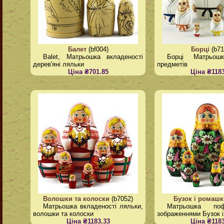
Балет
(bf004)
Борці
(b71
Balet, Матрьошка вкладеності
Борці Матрьош
дерев'яні ляльки
предметів
Ціна ₴701.85
Ціна ₴1183
Волошки та колоски
(b7052)
Бузок і ромашк
Матрьошка вкладеності ляльки,
Матрьошка поф
волошки та колоски
зображеннями Бузок 
Ціна ₴1183.33
Ціна ₴1183