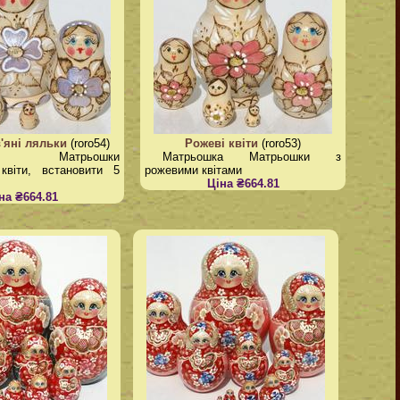
'яні ляльки
(roro54)
Рожеві квіти
(roro53)
яні Матрьошки
Матрьошка Матрьошки з
 квіти, встановити 5
рожевими квітами
Ціна ₴664.81
на ₴664.81