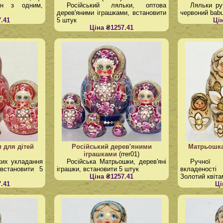
ин з одним,
Російський ляльки, оптова
Ляльки ру
дерев'яними іграшками, встановити
червоний babu
.41
5 штук
Ці
Ціна ₴1257.41
 для дітей
Російський дерев'яними
Матрьошка
іграшками
(rrer01)
ких укладання
Російська Матрьошки, дерев'яні
Ручної 
встановити 5
іграшки, встановити 5 штук
вкладеност
Ціна ₴1257.41
Золотий квіта
.41
Ці