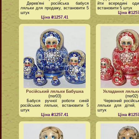
Дерев'яні російська бабуся
йти всередині од
ляльки для продажу, встановити 5
встановити 5 штук
штук
Ціна ₴1257
Ціна ₴1257.41
Російський ляльки Бабушка
Укладання ляльки
(rrer03)
(rrer02)
Бабуся ручної роботи синій
Червоний російсь
російських ляльки, встановити 5
ляльки для дітей, 
штук
штук
Ціна ₴1257.41
Ціна ₴1257