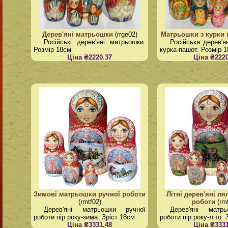
Дерев'яні матрьошки
(rrge02)
Матрьошки з курки
Російські дерев'яні матрьошки.
Російська дерев'я
Розмір 18см
курка-пашот. Розмір 
Ціна ₴2220.37
Ціна ₴2220
Зимові матрьошки ручної роботи
Літні дерев'яні ля
(rmtf02)
роботи
(rm
Дерев'яні матрьошки ручної
Дерев'яні матр
роботи пір року-зима. Зріст 18см.
роботи пір року-літо. 
Ціна ₴3331.48
Ціна ₴3331