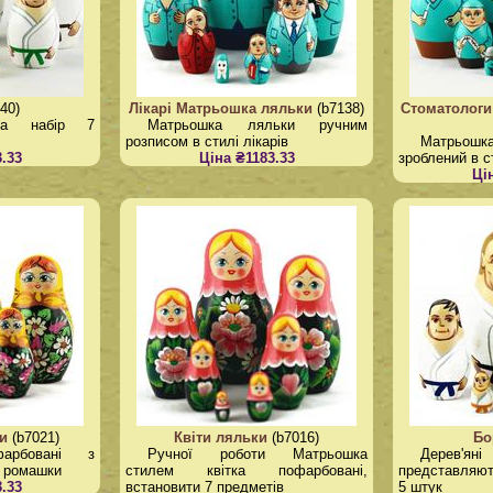
40)
Лікарі Матрьошка ляльки
(b7138)
Стоматологи
ка набір 7
Матрьошка ляльки ручним
розписом в стилі лікарів
Матрьошка
.33
Ціна ₴1183.33
зроблений в с
Ці
и
(b7021)
Квіти ляльки
(b7016)
Бо
арбовані з
Ручної роботи Матрьошка
Дерев'
і ромашки
стилем квітка пофарбовані,
представляют
.33
встановити 7 предметів
5 штук