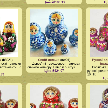
Ціна ₴1183.33
Ці
к
(b5021)
Синій ляльки
(rret01)
Ручної ро
еності ляльки
Дерев'яні вкладеності ляльки,
ігра
 встановити 7
синього кольору. Набір із 5 штук.
Російськ
Ціна ₴924.07
ручної робот
.89
10 ПК
Ці