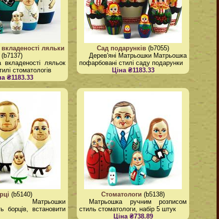
 вкладеності ляльки
Сад подарунків
(b7055)
(b7137)
Дерев'яні Матрьошки Матрьошка
 вкладеності ляльок
пофарбовані стилі саду подарунки
тилі стоматологів
Ціна ₴1183.33
на ₴1183.33
рці
(b5140)
Стоматологи
(b5138)
яні Матрьошки
Матрьошка ручним розписом
ь борців, встановити
стиль стоматологи, набір 5 штук
Ціна ₴738.89