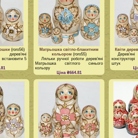
ьошки
(roro56)
Матрьошка світло-блакитним
Квіти дерев
 дерев'яні
кольором
(roro55)
Дерев'
 встановити 5
Ляльки ручної роботи дерев'яні
конструкторі
Матрьошка світлого синього
штук
.81
кольору
Ці
Ціна ₴664.81