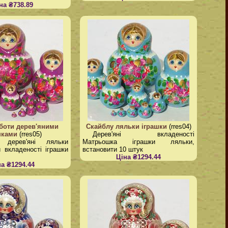
на ₴738.89
боти дерев'яними
Скайблу ляльки іграшки
(rres04)
шками
(rres05)
Дерев'яні вкладеності
а дерев'яні ляльки
Матрьошка іграшки ляльки,
и вкладеності іграшки
встановити 10 штук
Ціна ₴1294.44
на ₴1294.44