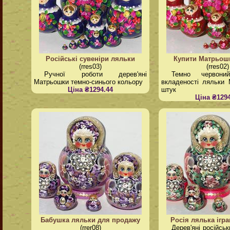
Російські сувеніри ляльки
Купити Матрьош
(rres03)
(rres02)
Ручної роботи дерев'яні
Темно червоний
Матрьошки темно-синього кольору
вкладеності ляльки
Ціна ₴1294.44
штук
Ціна ₴1294
Бабушка ляльки для продажу
Росія лялька ігр
(rrer08)
Дерев'яні російсь