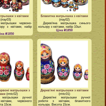
трьошки з квітами
Блакитна матрьошка з квітами
(rray03)
(rray02)
 матрьошки червоно-
Дерев'яна матрьошка синього
ору з квітами, набір
кольору з квітами, набір 10шт.
Ціна ₴1850
іна ₴1850
ервоні матрьошки з
Дерев'яні матрьошки з квітами
тами
(rmtc02)
(rmtc01)
і матрьошки ручної
Дерев'яні матрьошки ручної
вітами, червоного
роботи з квітами, блакитного
та 15см.
кольору. Висота 15см.