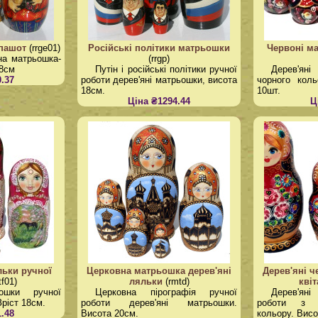
 пашот
(rrge01)
Російські політики матрьошки
Червоні ма
на матрьошка-
(rrgp)
18см
Путін і російські політики ручної
Дерев'яні
.37
роботи дерев'яні матрьошки, висота
чорного коль
18см.
10шт.
Ціна ₴1294.44
Ц
льки ручної
Церковна матрьошка дерев'яні
Дерев'яні ч
tf01)
ляльки
(rmtd)
кві
ьошки ручної
Церковна пірографія ручної
Дерев'ян
Зріст 18см.
роботи дерев'яні матрьошки.
роботи з к
.48
Висота 20см.
кольору. Висо