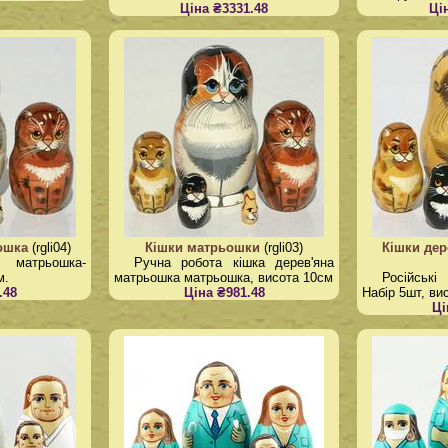
Ціна ₴3331.48
Ці
ьошка
(rgli04)
Кішки матрьошки
(rgli03)
Кішки дер
а матрьошка-
Ручна робота кішка дерев'яна
м.
матрьошка матрьошка, висота 10см
Російськ
.48
Ціна ₴981.48
Набір 5шт, ви
Ці