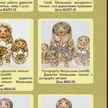
чної роботи дерев'яні
Синій Матрьошка вкладеності
shkas, набір 5 штук
ляльки, cool дерев'яними іграшками
на ₴1257.41
Ціна ₴1257.41
 дерев'яні ляльки
Pyrography Матрьошка
(roro58)
(roro59)
Дерев'яні Матрьошка ляльки з
роботи дерев'яні
pyrography квітами
і ляльки Матрьошка
Ціна ₴664.81
ми
на ₴664.81