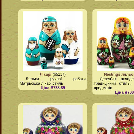
Лікарі
(b5137)
Nestings ляльо
Ляльки ручної роботи
Дерев'яні вклад
Матрьошка лікарі стиль
традиційний стиль,
Ціна ₴738.89
предметів
Ціна ₴738