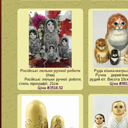
Російські ляльки ручної роботи
Руда кішка-матр
(rtaa)
Ручна дерев'ян
Російські ляльки ручної роботи,
рудий кіт. Висота 10с
стиль пірографії, 21см
Ціна ₴981
Ціна ₴3518.52