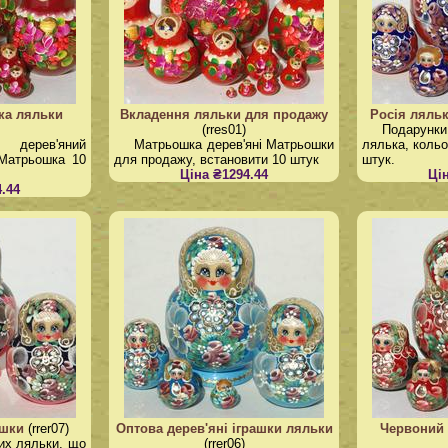
ка ляльки
Вкладення ляльки для продажу
Росія ляль
(rres01)
Подарунки
 дерев'яний
Матрьошка дерев'яні Матрьошки
лялька, кольо
 Матрьошка 10
для продажу, встановити 10 штук
штук.
Ціна ₴1294.44
Ці
.44
ашки
(rrer07)
Оптова дерев'яні іграшки ляльки
Червоний 
ких ляльки, що
(rrer06)