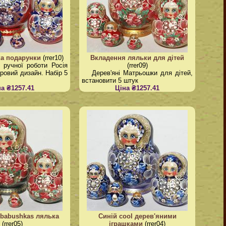
ка подарунки
(rrer10)
Вкладення ляльки для дітей
 ручної роботи Росія
(rrer09)
ровий дизайн. Набір 5
Дерев'яні Матрьошки для дітей,
встановити 5 штук
на ₴1257.41
Ціна ₴1257.41
babushkas лялька
Синій cool дерев'яними
(rrer05)
іграшками
(rrer04)