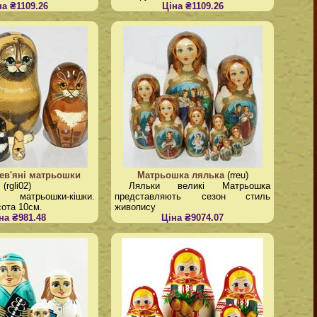
на ₴1109.26
Ціна ₴1109.26
ев'яні матрьошки
Матрьошка лялька
(rreu)
(rgli02)
Ляльки великі Матрьошка
і матрьошки-кішки.
представляють сезон стиль
сота 10см.
живопису
на ₴981.48
Ціна ₴9074.07