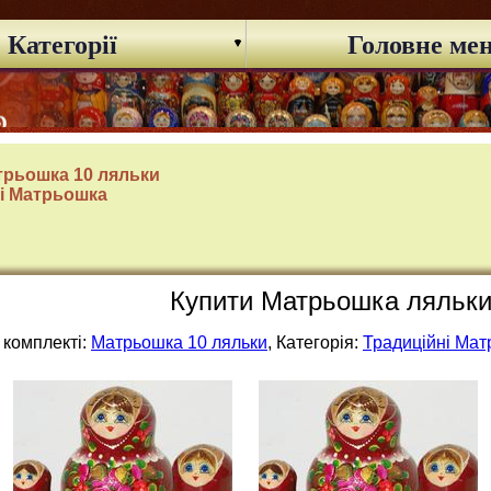
Категорії
Головне ме
трьошка 10 ляльки
і Матрьошка
Купити Матрьошка ляльки 
 комплекті:
Матрьошка 10 ляльки
, Категорія:
Традиційні Ма