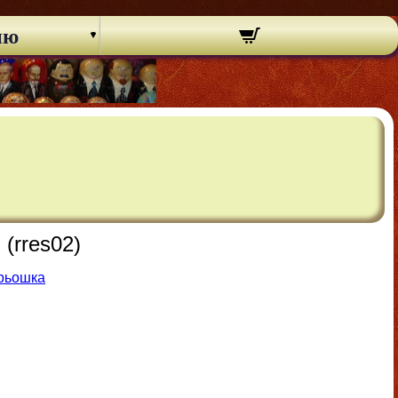
ню
(rres02)
трьошка