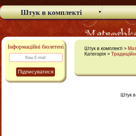
Штук в комплекті
Інформаційні бюлетені
Штук в комплекті >
Ма
Категорія >
Традиційн
Підписуватися
Штук в