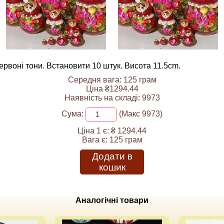
ервоні тони. Встановити 10 штук. Висота 11.5cm.
Середня вага: 125 грам
Ціна ₴1294.44
Наявність на складі: 9973
Сума:
(Макс 9973)
Ціна 1 є:
₴ 1294.44
Вага є:
125 грам
Додати в
кошик
Аналогічні товари