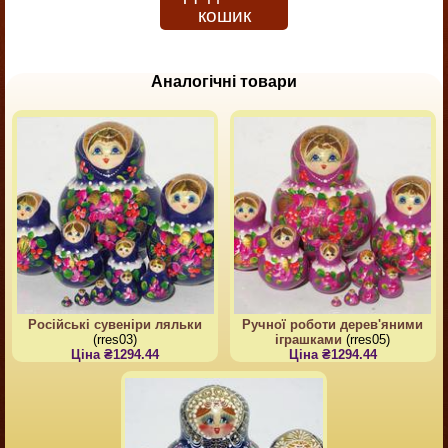
кошик
Аналогічні товари
Російські сувеніри ляльки
Ручної роботи дерев'яними
(rres03)
іграшками
(rres05)
Ціна ₴1294.44
Ціна ₴1294.44