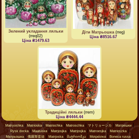
Зелений укладання ляльки
Діти Матрьошка
(rreg)
(rreq02)
Ціна ₴8516.67
Ціна ₴1479.63
Традиційні ляльки
(rrem)
Ціна ₴4444.44
|
|
|
|
|
|
Matryoshka
Matrioska
Matriochka
Matroschka
マトリョーシカ
Матрешки
|
|
|
|
|
|
Rysk docka
Maatuska
Matrjosjka
Matrjosjka
Matroesjka
Matrioszka
|
|
|
|
|
|
Матрьошка
俄羅斯套娃
Matrjoska
მატრიოშკა
Ματριόσκα
Boneca russa