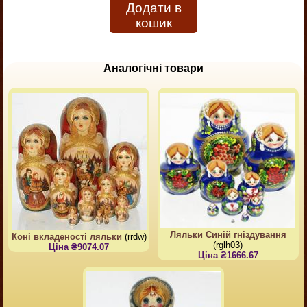
Додати в
кошик
Аналогічні товари
Ляльки Синій гніздування
Коні вкладеності ляльки
(rrdw)
(rglh03)
Ціна ₴9074.07
Ціна ₴1666.67