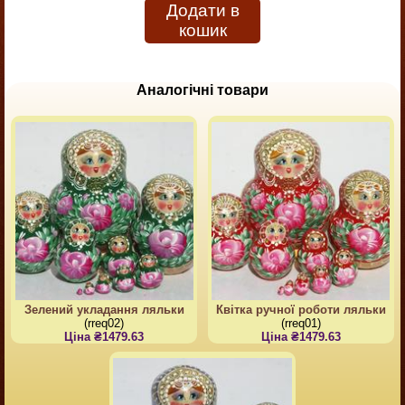
Додати в
кошик
Аналогічні товари
Зелений укладання ляльки
Квітка ручної роботи ляльки
(rreq02)
(rreq01)
Ціна ₴1479.63
Ціна ₴1479.63