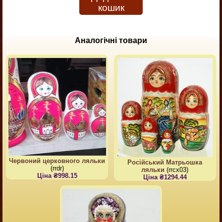
кошик
Аналогічні товари
Червоний церковного ляльки
Російський Матрьошка
(rrdr)
ляльки
(rrcx03)
Ціна ₴998.15
Ціна ₴1294.44