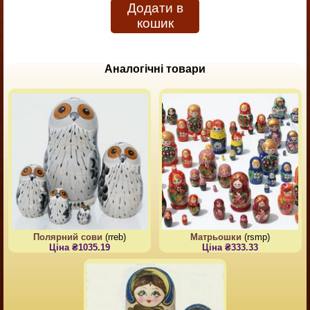
Додати в
кошик
Аналогічні товари
Полярний сови
(rreb)
Матрьошки
(rsmp)
Ціна ₴1035.19
Ціна ₴333.33