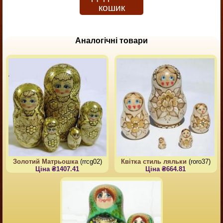
кошик
Аналогічні товари
Золотий Матрьошка
(rrcg02)
Квітка стиль ляльки
(roro37)
Ціна ₴1407.41
Ціна ₴664.81