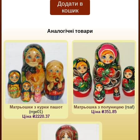
Додати в
кошик
Аналогічні товари
Матрьошки з курки пашот
Матрьошка з полуницею
(rsaf)
(rrge01)
Ціна ₴351.85
Ціна ₴2220.37