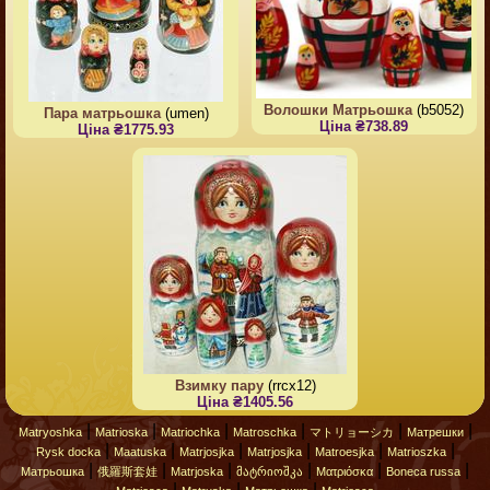
Волошки Матрьошка
(b5052)
Пара матрьошка
(umen)
Ціна ₴738.89
Ціна ₴1775.93
Взимку пару
(rrcx12)
Ціна ₴1405.56
|
|
|
|
|
|
Matryoshka
Matrioska
Matriochka
Matroschka
マトリョーシカ
Матрешки
|
|
|
|
|
|
Rysk docka
Maatuska
Matrjosjka
Matrjosjka
Matroesjka
Matrioszka
|
|
|
|
|
|
Матрьошка
俄羅斯套娃
Matrjoska
მატრიოშკა
Ματριόσκα
Boneca russa
|
|
|