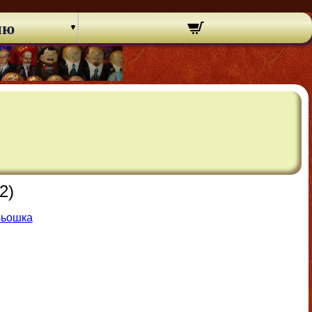
ню
2)
рьошка