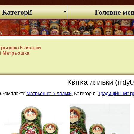
Категорії
Головне ме
трьошка 5 ляльки
і Матрьошка
Квітка ляльки (rrdy0
в комплекті:
Матрьошка 5 ляльки
, Категорія:
Традиційні Мат