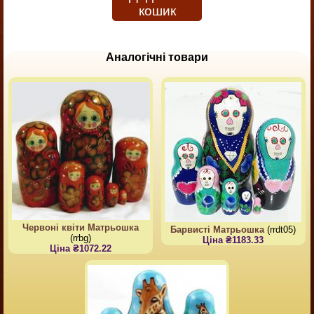
кошик
Аналогічні товари
Червоні квіти Матрьошка
Барвисті Матрьошка
(rrdt05)
(rrbg)
Ціна ₴1183.33
Ціна ₴1072.22