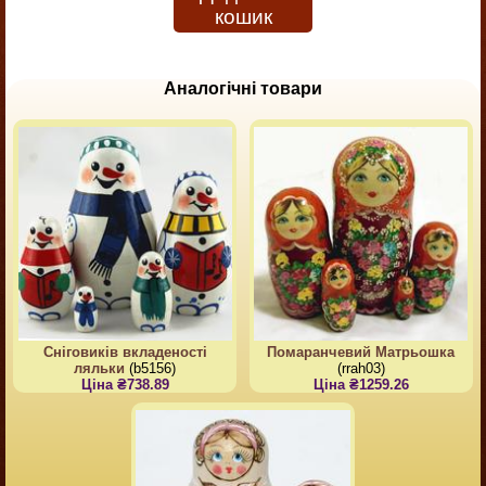
кошик
Аналогічні товари
Сніговиків вкладеності
Помаранчевий Матрьошка
ляльки
(b5156)
(rrah03)
Ціна ₴738.89
Ціна ₴1259.26