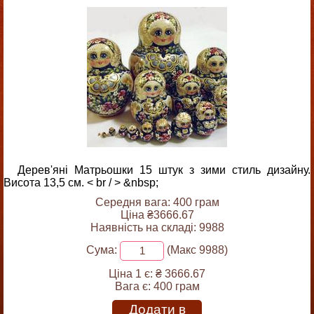
Дерев'яні Матрьошки 15 штук з зими стиль дизайну.
Висота 13,5 см. < br / > &nbsp;
Середня вага: 400 грам
Ціна ₴3666.67
Наявність на складі: 9988
Сума:
(Макс 9988)
Ціна 1 є:
₴ 3666.67
Вага є:
400 грам
Додати в