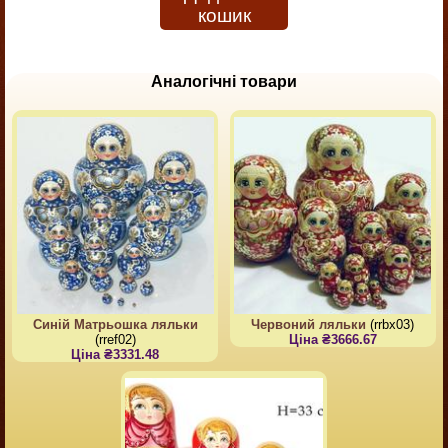
кошик
Аналогічні товари
Синій Матрьошка ляльки
Червоний ляльки
(rrbx03)
(rref02)
Ціна ₴3666.67
Ціна ₴3331.48