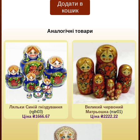
Додати в
кошик
Аналогічні товари
Ляльки Синій гніздування
Великий червоний
(rglh03)
Матрьошка
(rrar01)
Ціна ₴1666.67
Ціна ₴2222.22