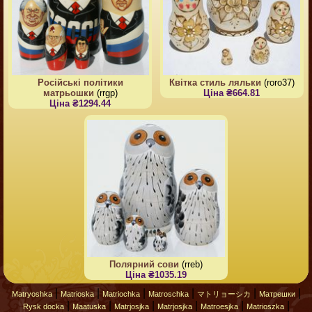
Російські політики
Квітка стиль ляльки
(roro37)
матрьошки
(rrgp)
Ціна ₴664.81
Ціна ₴1294.44
Полярний сови
(rreb)
Ціна ₴1035.19
|
|
|
|
|
|
Matryoshka
Matrioska
Matriochka
Matroschka
マトリョーシカ
Матрешки
|
|
|
|
|
|
Rysk docka
Maatuska
Matrjosjka
Matrjosjka
Matroesjka
Matrioszka