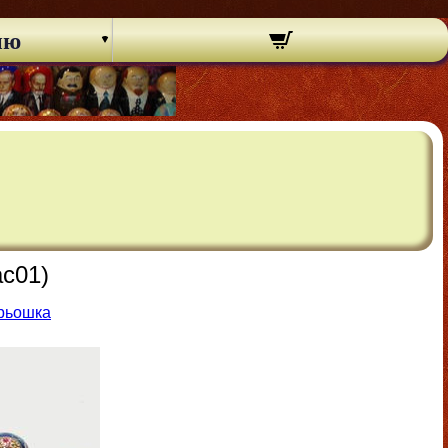
ню
ac01)
трьошка