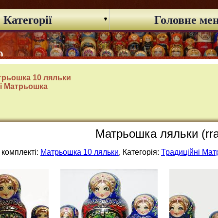
Категорії
Головне ме
трьошка 10 ляльки
і Матрьошка
Матрьошка ляльки (rr
 комплекті:
Матрьошка 10 ляльки
, Категорія:
Традиційні Ма