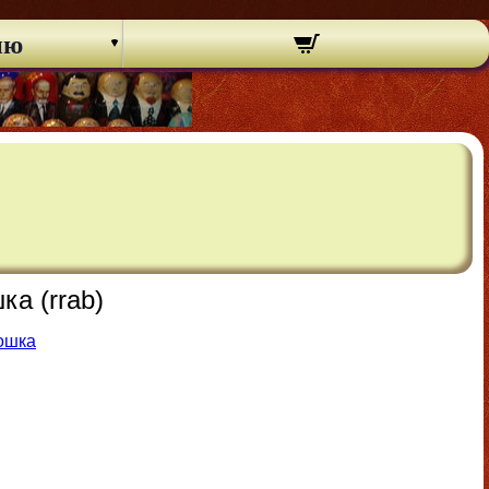
ню
а (rrab)
ошка