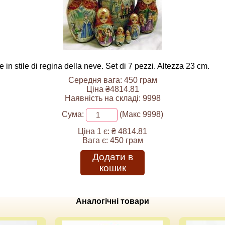
n stile di regina della neve. Set di 7 pezzi. Altezza 23 cm.
Середня вага: 450 грам
Ціна ₴4814.81
Наявність на складі: 9998
Сума:
(Макс 9998)
Ціна 1 є:
₴ 4814.81
Вага є:
450 грам
Додати в
кошик
Аналогічні товари