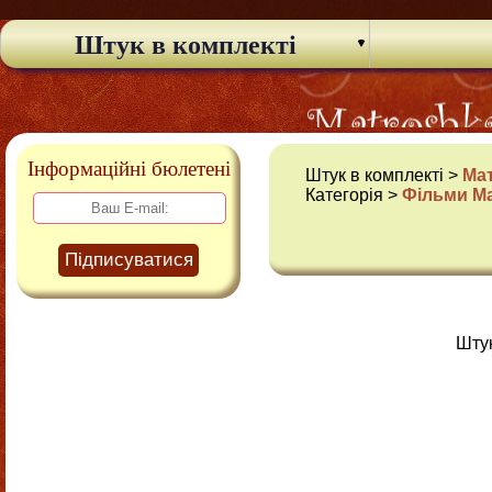
Штук в комплекті
Інформаційні бюлетені
Штук в комплекті >
Ма
Категорія >
Фільми М
Підписуватися
Штук