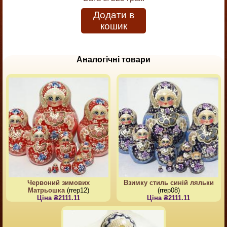
Додати в
кошик
Аналогічні товари
Червоний зимових
Взимку стиль синій ляльки
Матрьошка
(rrep12)
(rrep08)
Ціна ₴2111.11
Ціна ₴2111.11