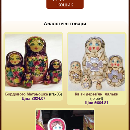
кошик
Аналогічні товари
Бордового Матрьошка
(rrax05)
Квіти дерев'яні ляльки
Ціна ₴924.07
(roro54)
Ціна ₴664.81