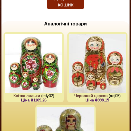
кошик
Аналогічні товари
Квітка ляльки
(rrdy02)
Червоний церков
(rrcj05)
Ціна ₴1109.26
Ціна ₴998.15