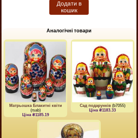
Додати в
кошик
Аналогічні товари
Матрьошка Блакитні квіти
Сад подарунків
(b7055)
(rsab)
Ціна ₴1183.33
Ціна ₴1185.19