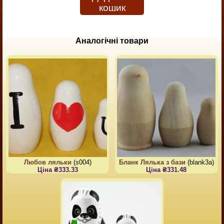
кошик
Аналогічні товари
Любов ляльки
(s004)
Бланк Лялька з бази
(blank3a)
Ціна ₴333.33
Ціна ₴331.48